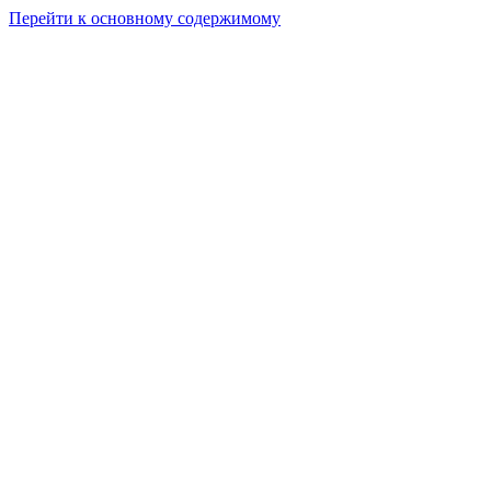
Перейти к основному содержимому
RemoveBG PicGo
Русский
RU
фон изображения
U2Net
(
Рекомендуется
)
RMBG-1.4